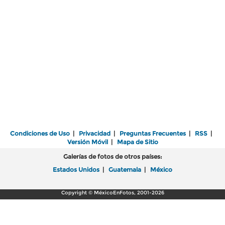
Condiciones de Uso
|
Privacidad
|
Preguntas Frecuentes
|
RSS
|
Versión Móvil
|
Mapa de Sitio
Galerías de fotos de otros países:
Estados Unidos
|
Guatemala
|
México
Copyright © MéxicoEnFotos, 2001-2026