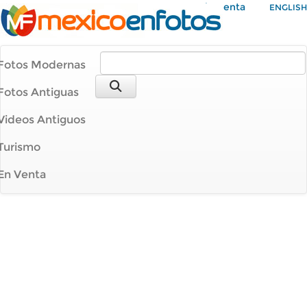
Mi Cuenta
ENGLISH
Fotos Modernas
Fotos Antiguas
Videos Antiguos
Turismo
En Venta