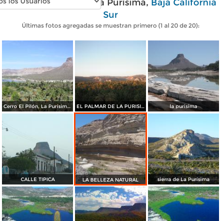
Fotos modernas de La Purísima,
Baja California
Sur
Últimas fotos agregadas se muestran primero (1 al 20 de 20):
Cerro El Pilón, La Purísima Concepción.
EL PALMAR DE LA PURISIMA
la purisima
CALLE TIPICA
sierra de La Purísima
LA BELLEZA NATURAL