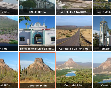
risima
CALLE TIPICA
LA BELLEZA NATURAL
sierra de 
risima
Delegación Municipal de La Purísima
Carretera a La Purísima
Templo 
el Pilón
Cerro del Pilón
Cerro d
Cerro del Pilón