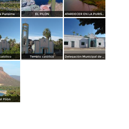
La Purísima
EL PILÓN
ATARDECER EN LA PURISIMA B.C.S.
católico
Templo católico
Delegación Municipal de La Purísima
el Pilón