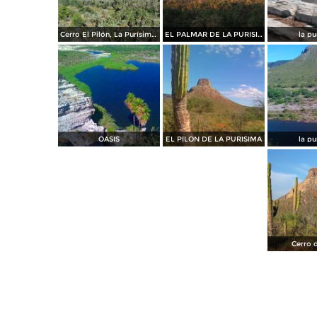
Cerro El Pilón, La Purísima Concepción.
EL PALMAR DE LA PURISIMA
la pu
OASIS
EL PILON DE LA PURISIMA
la pu
Cerro d