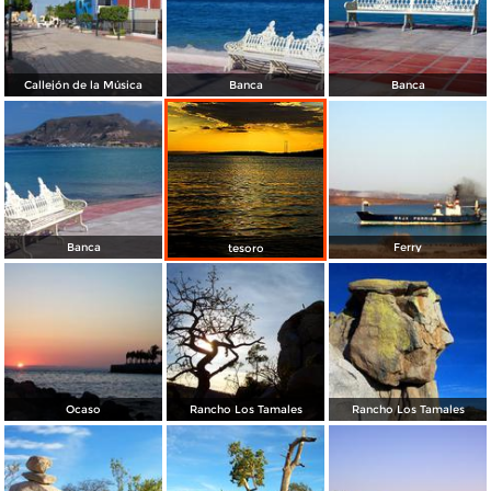
Callejón de la Música
Banca
Banca
Banca
Ferry
tesoro
Ocaso
Rancho Los Tamales
Rancho Los Tamales