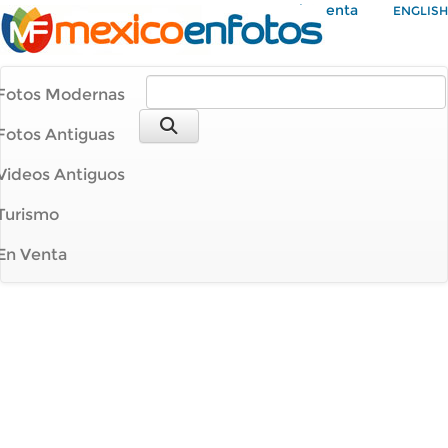
Mi Cuenta
ENGLISH
Fotos Modernas
Fotos Antiguas
Videos Antiguos
Turismo
En Venta