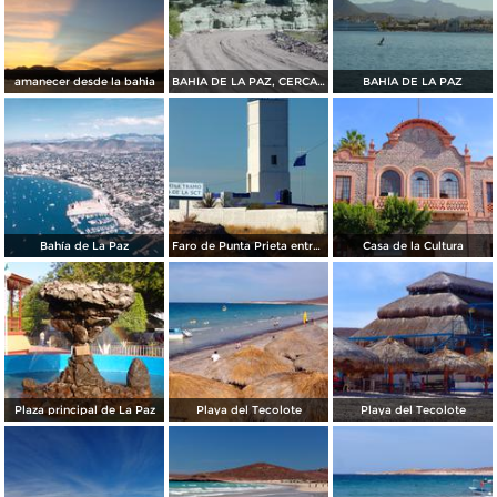
amanecer desde la bahia
BAHÍA DE LA PAZ, CERCA DE SAN JUAN DE LA COSTA
BAHÍA DE LA PAZ
Bahía de La Paz
Faro de Punta Prieta entre la Paz y Pichilingue
Casa de la Cultura
Plaza principal de La Paz
Playa del Tecolote
Playa del Tecolote