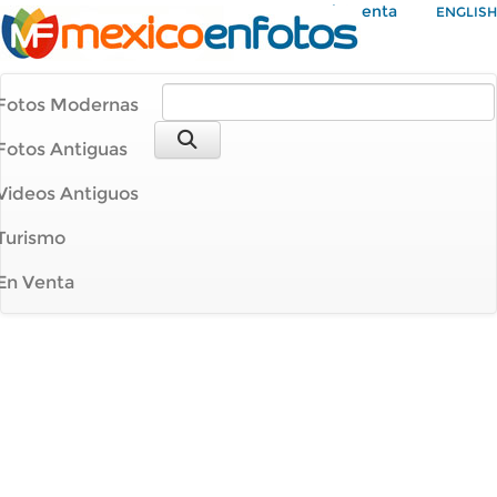
Mi Cuenta
ENGLISH
Fotos Modernas
Fotos Antiguas
Videos Antiguos
Turismo
En Venta