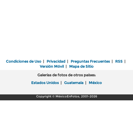
Condiciones de Uso
|
Privacidad
|
Preguntas Frecuentes
|
RSS
|
Versión Móvil
|
Mapa de Sitio
Galerías de fotos de otros países:
Estados Unidos
|
Guatemala
|
México
Copyright © MéxicoEnFotos, 2001-2026