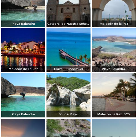
Playa Balandra
Catedral de Nuestra Señora de la Paz
Malecón de la Paz
Malecón de La Paz
Playa El Coromuel
Playa Balandra.
Playa Balandra
Sol de Mayo
Malecón La Paz, BCS.