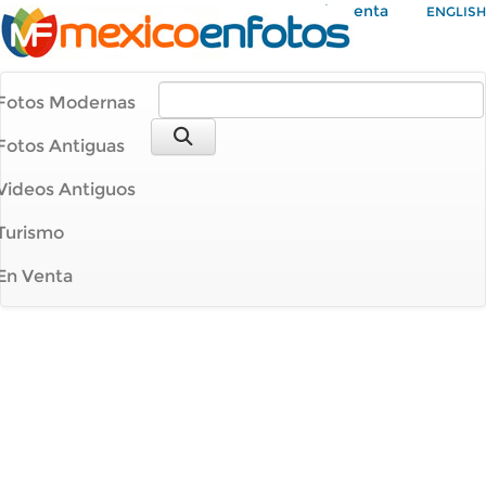
Mi Cuenta
ENGLISH
Fotos Modernas
Fotos Antiguas
Videos Antiguos
Turismo
En Venta