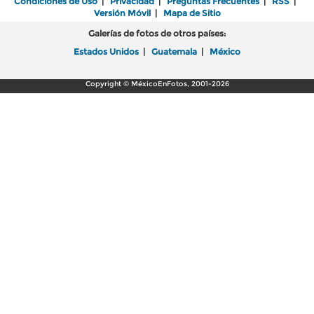
Condiciones de Uso
|
Privacidad
|
Preguntas Frecuentes
|
RSS
|
Versión Móvil
|
Mapa de Sitio
Galerías de fotos de otros países:
Estados Unidos
|
Guatemala
|
México
Copyright © MéxicoEnFotos, 2001-2026