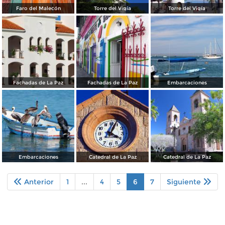
Faro del Malecón
Torre del Vigía
Torre del Vigía
Fachadas de La Paz
Fachadas de La Paz
Embarcaciones
Embarcaciones
Catedral de La Paz
Catedral de La Paz
Anterior
1
...
4
5
6
7
Siguiente