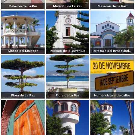
Malecón de La Paz
Malecón de La Paz
Malecón de La Paz
Kiosco del Malecón
Instituto de la Juventud
Parroquia del Inmaculado Corazón de María
Flora de La Paz
Flora de La Paz
Nomenclatura de calles