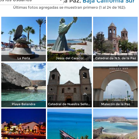
Fotos modernas de La Paz,
Baja California Sur
Últimas fotos agregadas se muestran primero (1 al 24 de 162):
La Perla
Jesús del Caracol
Catedral de N.S. de la Paz
Playa Balandra
Catedral de Nuestra Señora de la Paz
Malecón de la Paz