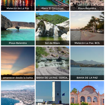
Malecón de La Paz
Playa El Coromuel
Playa Balandra.
Playa Balandra
Sol de Mayo
Malecón La Paz, BCS.
amanecer desde la bahia
BAHÍA DE LA PAZ, CERCA DE SAN JUAN DE LA COSTA
BAHÍA DE LA PAZ