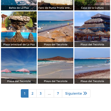
Bahía de La Paz
Faro de Punta Prieta entre la Paz y Pichilingue
Casa de la Cultura
Plaza principal de La Paz
Playa del Tecolote
Playa del Tecolote
Playa del Tecolote
Playa del Tecolote
Playa del Tecolote
1
2
3
...
7
Siguiente