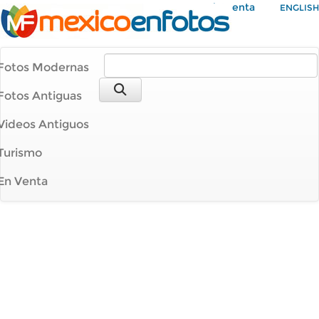
Mi Cuenta
ENGLISH
Fotos Modernas
Fotos Antiguas
Videos Antiguos
Turismo
En Venta