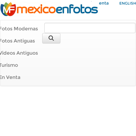
Mi Cuenta
ENGLISH
Fotos Modernas
Fotos Antiguas
Videos Antiguos
Turismo
En Venta