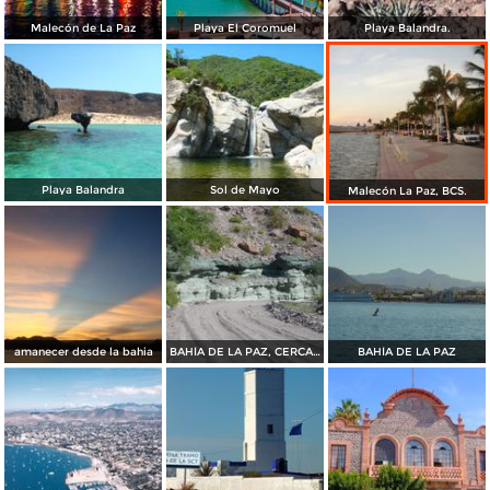
Malecón de La Paz
Playa El Coromuel
Playa Balandra.
Playa Balandra
Sol de Mayo
Malecón La Paz, BCS.
amanecer desde la bahia
BAHÍA DE LA PAZ, CERCA DE SAN JUAN DE LA COSTA
BAHÍA DE LA PAZ