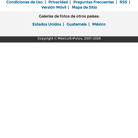
Condiciones de Uso
|
Privacidad
|
Preguntas Frecuentes
|
RSS
|
Versión Móvil
|
Mapa de Sitio
Galerías de fotos de otros países:
Estados Unidos
|
Guatemala
|
México
Copyright © MéxicoEnFotos, 2001-2026