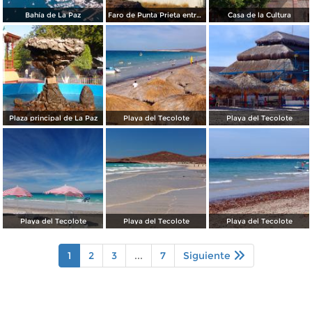
Bahía de La Paz
Faro de Punta Prieta entre la Paz y Pichilingue
Casa de la Cultura
Plaza principal de La Paz
Playa del Tecolote
Playa del Tecolote
Playa del Tecolote
Playa del Tecolote
Playa del Tecolote
1
2
3
...
7
Siguiente