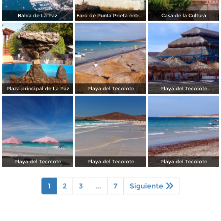
Bahía de La Paz
Faro de Punta Prieta entre la Paz y Pichilingue
Casa de la Cultura
Plaza principal de La Paz
Playa del Tecolote
Playa del Tecolote
Playa del Tecolote
Playa del Tecolote
Playa del Tecolote
1
2
3
...
7
Siguiente