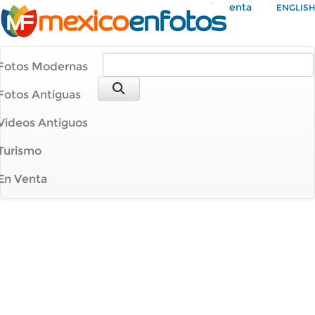
Mi Cuenta
ENGLISH
Fotos Modernas
Fotos Antiguas
Videos Antiguos
Turismo
En Venta