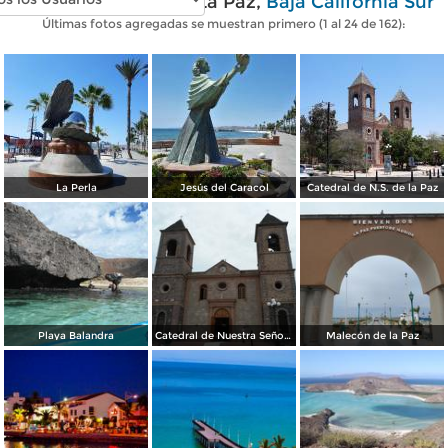
Fotos modernas de La Paz,
Baja California Sur
Últimas fotos agregadas se muestran primero (1 al 24 de 162):
La Perla
Jesús del Caracol
Catedral de N.S. de la Paz
Playa Balandra
Catedral de Nuestra Señora de la Paz
Malecón de la Paz