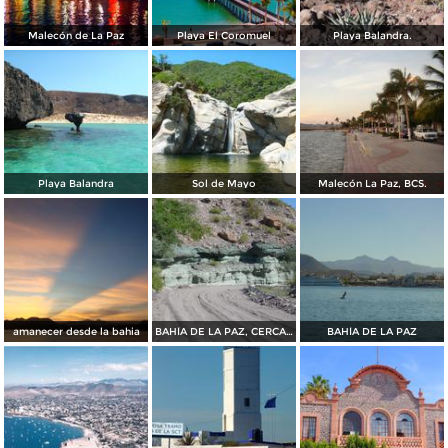
Malecón de La Paz
Playa El Coromuel
Playa Balandra.
Playa Balandra
Sol de Mayo
Malecón La Paz, BCS.
amanecer desde la bahia
BAHÍA DE LA PAZ, CERCA DE SAN JUAN DE LA COSTA
BAHÍA DE LA PAZ