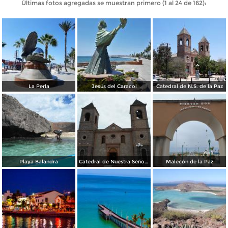
Últimas fotos agregadas se muestran primero (1 al 24 de 162):
La Perla
Jesús del Caracol
Catedral de N.S. de la Paz
Playa Balandra
Catedral de Nuestra Señora de la Paz
Malecón de la Paz