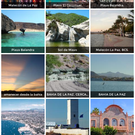
Malecón de La Paz
Playa El Coromuel
Playa Balandra.
Playa Balandra
Sol de Mayo
Malecón La Paz, BCS.
amanecer desde la bahia
BAHÍA DE LA PAZ, CERCA DE SAN JUAN DE LA COSTA
BAHÍA DE LA PAZ