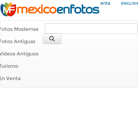
Mi Cuenta
ENGLISH
Fotos Modernas
Fotos Antiguas
Videos Antiguos
Turismo
En Venta