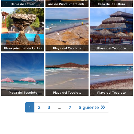
Bahía de La Paz
Faro de Punta Prieta entre la Paz y Pichilingue
Casa de la Cultura
Plaza principal de La Paz
Playa del Tecolote
Playa del Tecolote
Playa del Tecolote
Playa del Tecolote
Playa del Tecolote
1
2
3
...
7
Siguiente