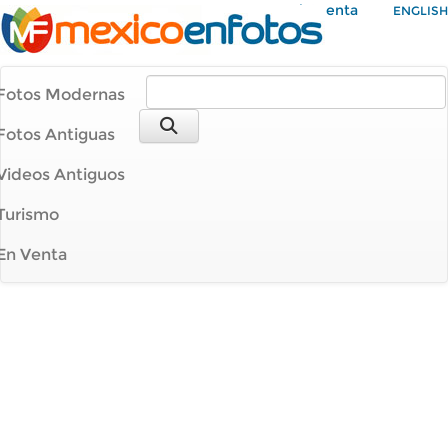
Mi Cuenta
ENGLISH
Fotos Modernas
Fotos Antiguas
Videos Antiguos
Turismo
En Venta