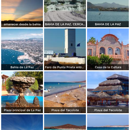
amanecer desde la bahia
BAHÍA DE LA PAZ, CERCA DE SAN JUAN DE LA COSTA
BAHÍA DE LA PAZ
Bahía de La Paz
Faro de Punta Prieta entre la Paz y Pichilingue
Casa de la Cultura
Plaza principal de La Paz
Playa del Tecolote
Playa del Tecolote