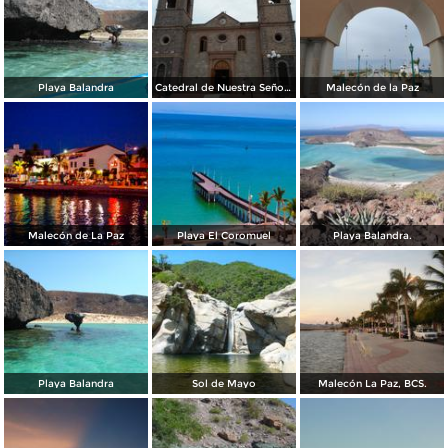
Playa Balandra
Catedral de Nuestra Señora de la Paz
Malecón de la Paz
Malecón de La Paz
Playa El Coromuel
Playa Balandra.
Playa Balandra
Sol de Mayo
Malecón La Paz, BCS.