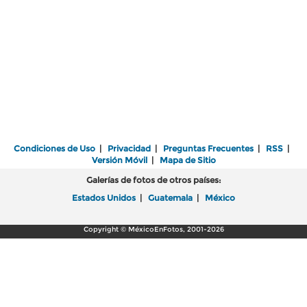
Condiciones de Uso
|
Privacidad
|
Preguntas Frecuentes
|
RSS
|
Versión Móvil
|
Mapa de Sitio
Galerías de fotos de otros países:
Estados Unidos
|
Guatemala
|
México
Copyright © MéxicoEnFotos, 2001-2026