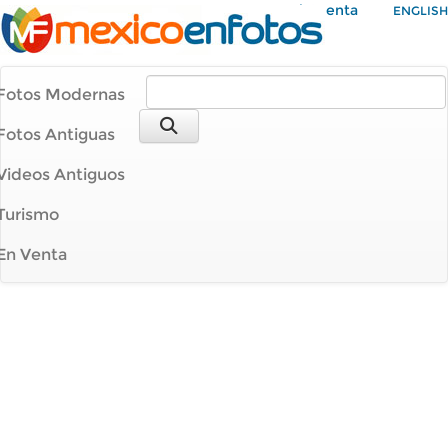
Mi Cuenta
ENGLISH
Fotos Modernas
Fotos Antiguas
Videos Antiguos
Turismo
En Venta