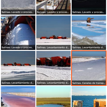
Salinas: Lavado y procesamiento de sal
Salinas: Lavado y procesamiento de sal
Salinas: Lavado y procesamiento de sal
Salinas: Lavado y procesamiento de sal
Salinas: Levantamiento de sal de los vasos salinificadores
Salinas: Levantamiento de sal de los vasos salinificadores
Salinas: Levantamiento de sal de los vasos salinificadores
Salinas: Levantamiento de sal de los vasos salinificadores
Salinas: Canales de transportación de agua marina