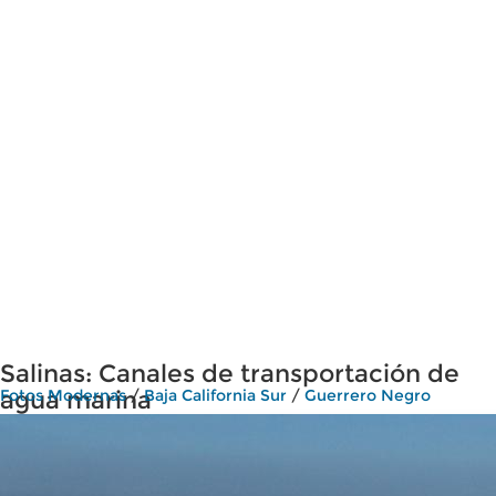
Salinas: Canales de transportación de
agua marina
Fotos Modernas
/
Baja California Sur
/
Guerrero Negro