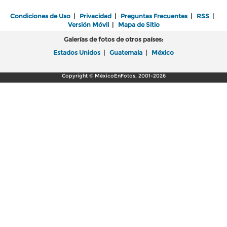
Condiciones de Uso
|
Privacidad
|
Preguntas Frecuentes
|
RSS
|
Versión Móvil
|
Mapa de Sitio
Galerías de fotos de otros países:
Estados Unidos
|
Guatemala
|
México
Copyright © MéxicoEnFotos, 2001-2026