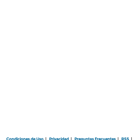
Condiciones de Uso
|
Privacidad
|
Preguntas Frecuentes
|
RSS
|