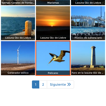
Salinas: Canales de transportación de agua marina
Marismas
Laguna Ojo de Liebre
Laguna Ojo de Liebre
Laguna Ojo de Liebre
Huesos de ballena gris
Generador eólico
Faro en la laguna Ojo de Liebre
Pelícano
1
2
Siguiente