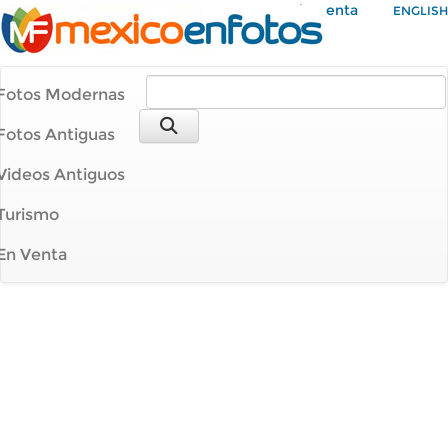
Mi Cuenta
ENGLISH
Fotos Modernas
Fotos Antiguas
Videos Antiguos
Turismo
En Venta