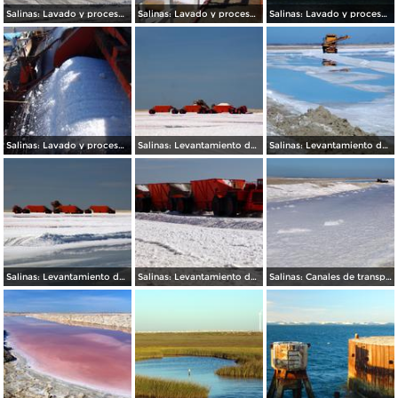
Salinas: Lavado y procesamiento de sal
Salinas: Lavado y procesamiento de sal
Salinas: Lavado y procesamiento de sal
Salinas: Lavado y procesamiento de sal
Salinas: Levantamiento de sal de los vasos salinificadores
Salinas: Levantamiento de sal de los vasos salinificadores
Salinas: Levantamiento de sal de los vasos salinificadores
Salinas: Levantamiento de sal de los vasos salinificadores
Salinas: Canales de transportación de agua marina