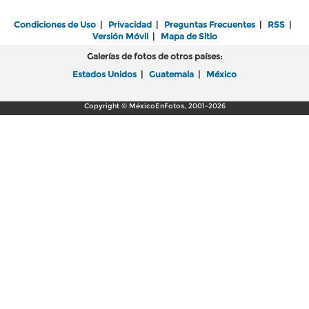
Condiciones de Uso
|
Privacidad
|
Preguntas Frecuentes
|
RSS
|
Versión Móvil
|
Mapa de Sitio
Galerías de fotos de otros países:
Estados Unidos
|
Guatemala
|
México
Copyright © MéxicoEnFotos, 2001-2026