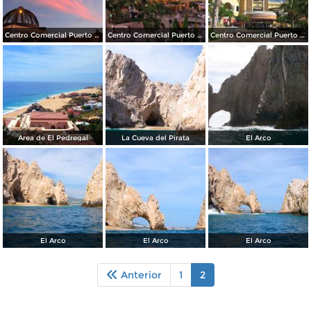
Centro Comercial Puerto Paraíso
Centro Comercial Puerto Paraíso
Centro Comercial Puerto Paraíso
Área de El Pedregal
La Cueva del Pirata
El Arco
El Arco
El Arco
El Arco
Anterior
1
2