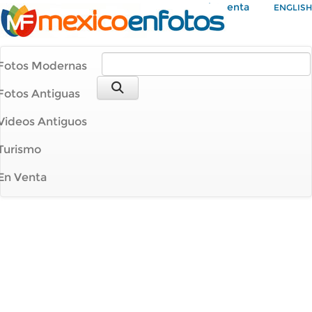
Mi Cuenta
ENGLISH
Fotos Modernas
Fotos Antiguas
Videos Antiguos
Turismo
En Venta