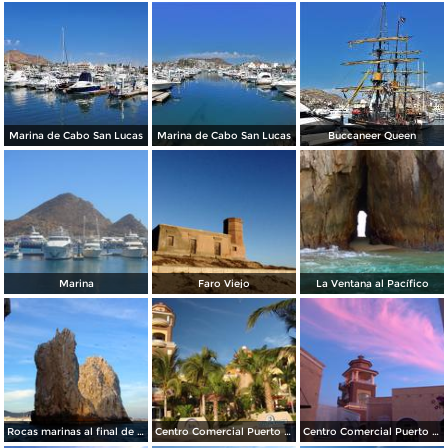
Marina de Cabo San Lucas
Marina de Cabo San Lucas
Buccaneer Queen
Marina
Faro Viejo
La Ventana al Pacífico
Rocas marinas al final de la Península
Centro Comercial Puerto Paraíso
Centro Comercial Puerto Paraíso