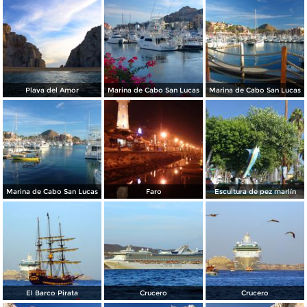
Playa del Amor
Marina de Cabo San Lucas
Marina de Cabo San Lucas
Marina de Cabo San Lucas
Faro
Escultura de pez marlín
El Barco Pirata
Crucero
Crucero