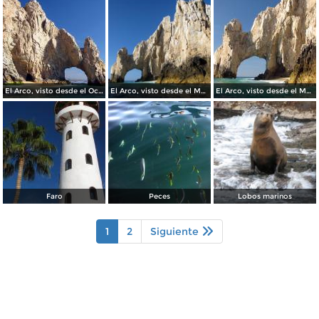
El Arco, visto desde el Océano Pacífico
El Arco, visto desde el Mar de Cortés
El Arco, visto desde el Mar de Cortés
Faro
Peces
Lobos marinos
1
2
Siguiente