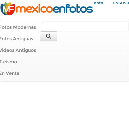
Mi Cuenta
ENGLISH
Fotos Modernas
Fotos Antiguas
Videos Antiguos
Turismo
En Venta