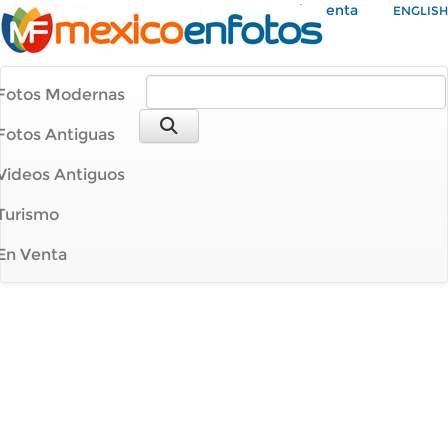
Mi Cuenta
ENGLISH
Fotos Modernas
Fotos Antiguas
Videos Antiguos
Turismo
En Venta