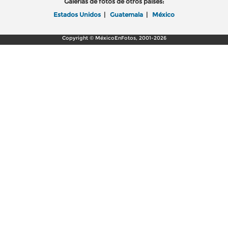
Galerías de fotos de otros países:
Estados Unidos
|
Guatemala
|
México
Copyright © MéxicoEnFotos, 2001-2026