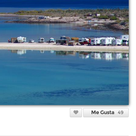
Me Gusta
49