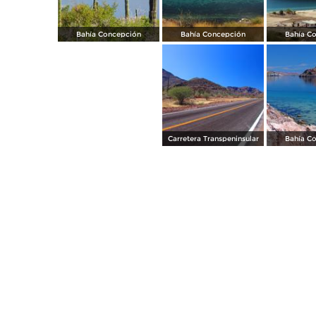
Bahía Concepción
Bahía Concepción
Bahía C
Carretera Transpeninsular
Bahía C