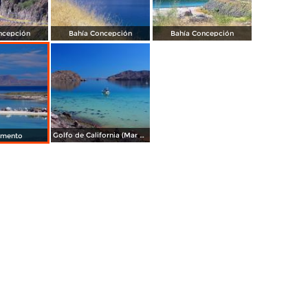
ncepción
Bahía Concepción
Bahía Concepción
Golfo de California (Mar de Cortés)
mento