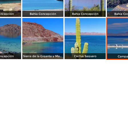
oncepción
Bahía Concepción
Bahía Concepción
Bahía Co
oncepción
Sierra de la Giganta y Mar de Cortés
Cactus Saguaro
Campa