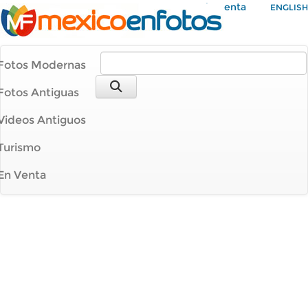
Mi Cuenta
ENGLISH
Fotos Modernas
Fotos Antiguas
Videos Antiguos
Turismo
En Venta