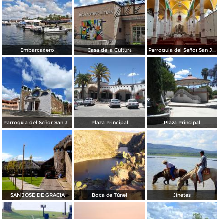
Embarcadero
Casa de la Cultura
Parroquia del Señor San José
Parroquia del Señor San José
Plaza Principal
Plaza Principal
SAN JOSÉ DE GRACIA
Boca de Túnel
Jinetes