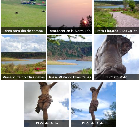
Área para día de campo
Atardecer en la Sierra Fría
Presa Plutarco Elías Calles
Presa Plutarco Elías Calles
Presa Plutarco Elías Calles
El Cristo Roto
El Cristo Roto
El Cristo Roto