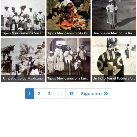
Tipos Mexicanos de Veracruz.
Tipos Mexicanos ninita Ciudad de México 1954..
Una hija de Mexico La Parrila Durango 15 de Diciembre de 1907
Un patio tipico Mexicano.
Tipos Mexicanos una familia tarahumara. ( Circulada el 22 de Noviembre de 1926 ).
Un Indio Por el Fotógrafo Hugo Brehme. ( Circulada el 16 de Enero de 1936 ).
1
2
3
...
13
Siguiente