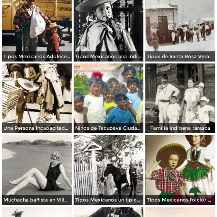
Tipos Mexicanos Adolecente 1961.
Tipos Mexicanos una india Huananche.
Tipos de Santa Rosa Veracruz. ( Circulada el 11 de Agosto de 1908 ).
Una Persona Incapacitada con su protesis de palo.
Ninos de Tacubaya Ciudad de México.
Familia indígena tarasca
Muchacha bañista en Villa del Mar
Tipos Mexicanos un tipico jarocho..
Tipos Mexicanos folclor Mexicano.