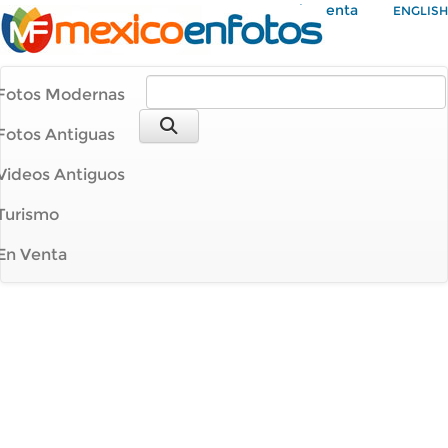
Mi Cuenta
ENGLISH
Fotos Modernas
Fotos Antiguas
Videos Antiguos
Turismo
En Venta