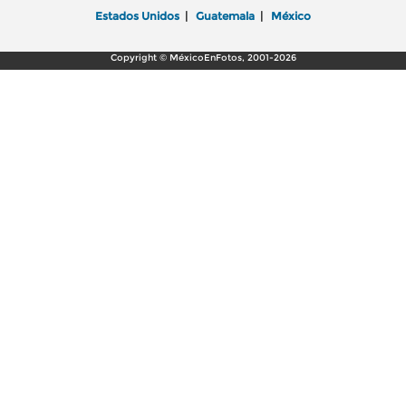
Estados Unidos
|
Guatemala
|
México
Copyright © MéxicoEnFotos, 2001-2026