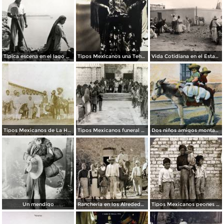
Típica escena en el lago de Pátzcuaro
Tipos Mexicanos una Tehuana.
Vida Cotidiana en el Estado de Veracruz 1922.
Tipos Mexicanos de La Hacienda La Purisima.
Tipos Mexicanos funeral de un nino..
Dos niños amigos montados en burro
Un mendigo
Rancheria en los Alrededores.
Tipos Mexicanos peones 1906.