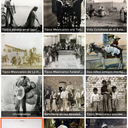
Típica escena en el lago de Pátzcuaro
Tipos Mexicanos una Tehuana.
Vida Cotidiana en el Estado de Veracruz 1922.
Tipos Mexicanos de La Hacienda La Purisima.
Tipos Mexicanos funeral de un nino..
Dos niños amigos montados en burro
Un mendigo
Rancheria en los Alrededores.
Tipos Mexicanos peones 1906.