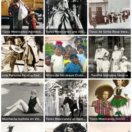
Tipos Mexicanos Adolecente 1961.
Tipos Mexicanos una india Huananche.
Tipos de Santa Rosa Veracruz. ( Circulada el 11 de Agosto de 1908 ).
Una Persona Incapacitada con su protesis de palo.
Ninos de Tacubaya Ciudad de México.
Familia indígena tarasca
Muchacha bañista en Villa del Mar
Tipos Mexicanos un tipico jarocho..
Tipos Mexicanos folclor Mexicano.