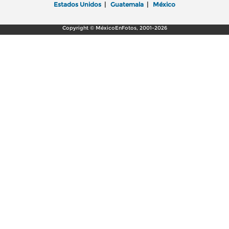
Estados Unidos
|
Guatemala
|
México
Copyright © MéxicoEnFotos, 2001-2026