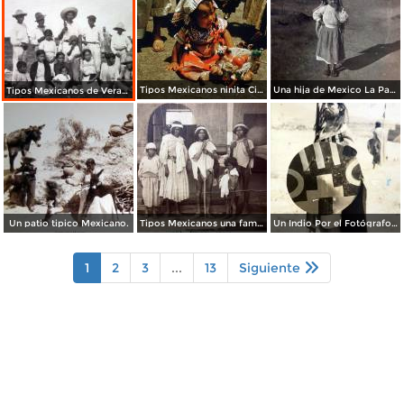
Tipos Mexicanos ninita Ciudad de México 1954..
Una hija de Mexico La Parrila Durango 15 de Diciembre de 1907
Tipos Mexicanos de Veracruz.
Un patio tipico Mexicano.
Tipos Mexicanos una familia tarahumara. ( Circulada el 22 de Noviembre de 1926 ).
Un Indio Por el Fotógrafo Hugo Brehme. ( Circulada el 16 de Enero de 1936 ).
1
2
3
...
13
Siguiente