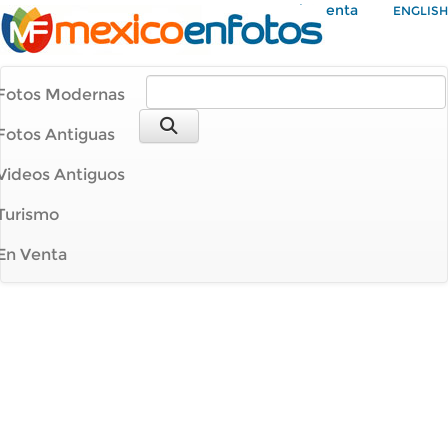
Mi Cuenta
ENGLISH
Fotos Modernas
Fotos Antiguas
Videos Antiguos
Turismo
En Venta