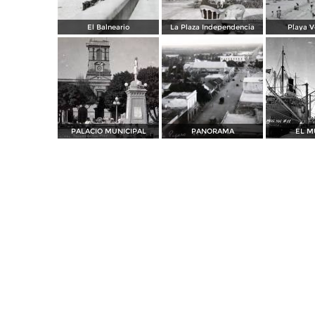
El Balneario
La Plaza Independencia
Playa V
PALACIO MUNICIPAL
PANORAMA
EL M