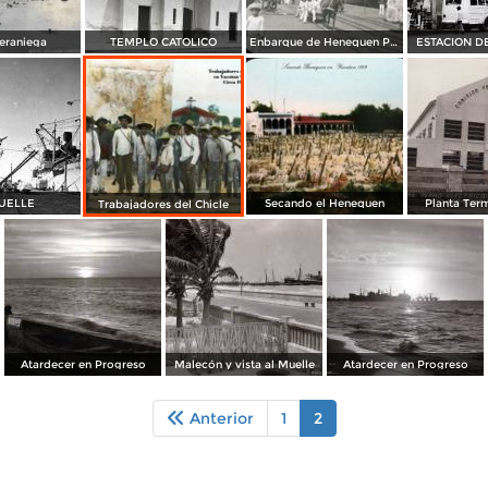
eraniega
TEMPLO CATOLICO
Enbarque de Henequen Progreso Yucatan
ESTACION D
UELLE
Secando el Henequen
Planta Ter
Trabajadores del Chicle
Atardecer en Progreso
Malecón y vista al Muelle
Atardecer en Progreso
Anterior
1
2