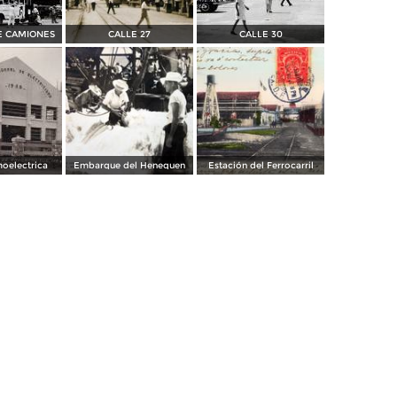
E CAMIONES
CALLE 27
CALLE 30
moelectrica
Embarque del Henequen
Estación del Ferrocarril