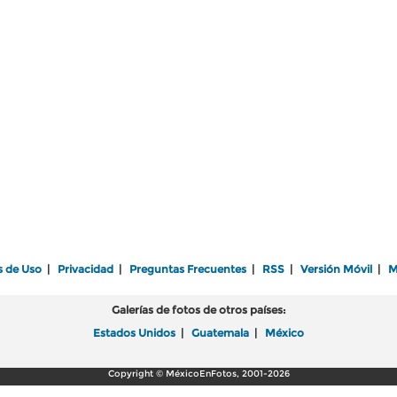
s de Uso
|
Privacidad
|
Preguntas Frecuentes
|
RSS
|
Versión Móvil
|
M
Galerías de fotos de otros países:
Estados Unidos
|
Guatemala
|
México
Copyright © MéxicoEnFotos, 2001-2026