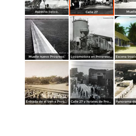
Aspecto tipico.
Muell
Calle 27
Muelle nuevo Progreso.
Locomotora en Progreso Yucatan.
Entrada de el tren a Progreso Yucatan .
Calle 27 y hoteles de Progreso Yucatan .