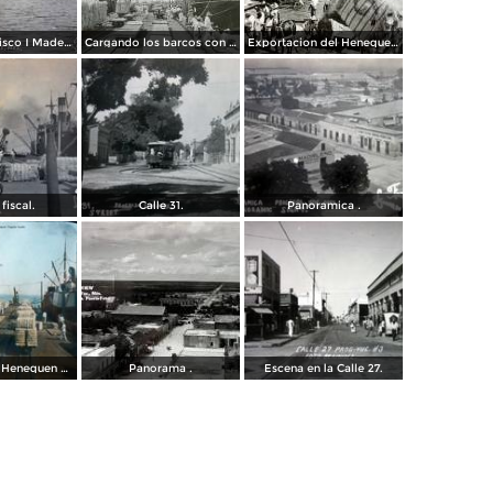
Colonia Francisco I Madero foto Leonardo.
Cargando los barcos con Henequen ( Fechada en 1925 ).
Exportacion del Henequen.
fiscal.
Calle 31.
Panoramica .
Embarque de Henequen Progreso Yucatan.
Panorama .
Escena en la Calle 27.