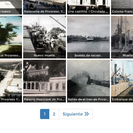
e nuevo
Panorama de Progreso, Yucatán ( Circulada el 18 de Diciembre de 1912 ).
Una capillita. ( Circulada el 30 de Octubre de 1951 ).
Escena tropical Progreso, Yucatán.
Nuevo muelle.
Sxalets de recreo..
Muelle 
Panorama de Progreso Yucatan .
Palacio mucicipal de Progreso Yucatan .
Salida de el tren de Progreso Yucatan.
1
2
Siguiente