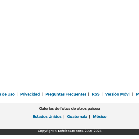
s de Uso
|
Privacidad
|
Preguntas Frecuentes
|
RSS
|
Versión Móvil
|
M
Galerías de fotos de otros países:
Estados Unidos
|
Guatemala
|
México
Copyright © MéxicoEnFotos, 2001-2026