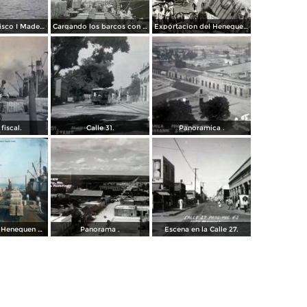
Colonia Francisco I Madero foto Leonardo.
Cargando los barcos con Henequen ( Fechada en 1925 ).
Exportacion del Henequen.
fiscal.
Calle 31.
Panoramica .
Embarque de Henequen Progreso Yucatan.
Panorama .
Escena en la Calle 27.