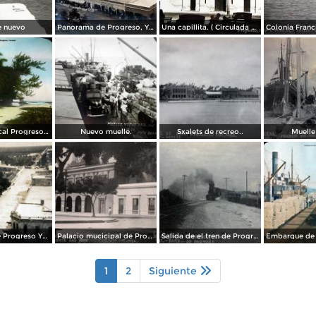
e nuevo
Panorama de Progreso, Yucatán ( Circulada el 18 de Diciembre de 1912 ).
Una capillita. ( Circulada el 30 de Octubre de 1951 ).
Escena tropical Progreso, Yucatán.
Nuevo muelle.
Sxalets de recreo..
Muelle 
Panorama de Progreso Yucatan .
Palacio mucicipal de Progreso Yucatan .
Salida de el tren de Progreso Yucatan.
1
2
Siguiente