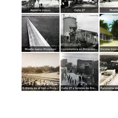
Aspecto tipico.
Calle 27
Muell
Muelle nuevo Progreso.
Locomotora en Progreso Yucatan.
Entrada de el tren a Progreso Yucatan .
Calle 27 y hoteles de Progreso Yucatan .