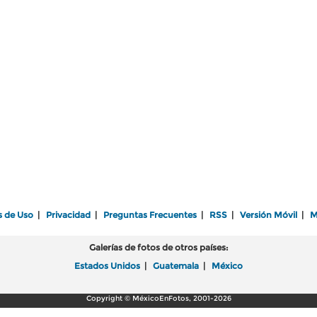
s de Uso
|
Privacidad
|
Preguntas Frecuentes
|
RSS
|
Versión Móvil
|
M
Galerías de fotos de otros países:
Estados Unidos
|
Guatemala
|
México
Copyright © MéxicoEnFotos, 2001-2026