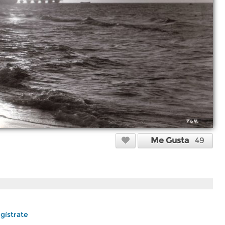
Me Gusta
49
gístrate