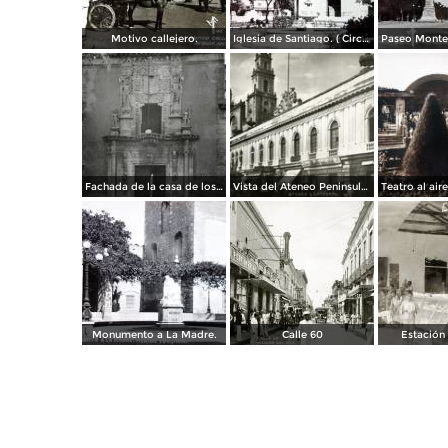
Motivo callejero.
Iglesia de Santiago. ( Circulada el 30 de Octubre de 1951 ).
Fachada de la casa de los Montejo
Vista del Ateneo Peninsular y Catedral de Mérida
Monumento a La Madre.
Calle 60
Estación