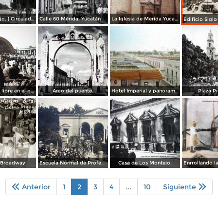
Paseo Montejo. ( Circulada el20 de Julio de 1941 ).
Calle 60 Mérida, Yucatán ( Circulada el 17 de Marzo de 1947 ).
La Iglesia de Merida Yucatan 1948
Teatro al aire libre en el parque de Las Americas.
Arco del puente.
Hotel Imperial y panorama desde el techo del Museo. ( Fechada en 1925 ).
Plaza Pr
 Broadway
Escuela Normal de Profesores.
Casa de Los Montejo.
Anterior
1
2
3
4
...
10
Siguiente