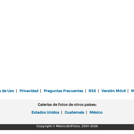
s de Uso
|
Privacidad
|
Preguntas Frecuentes
|
RSS
|
Versión Móvil
|
M
Galerías de fotos de otros países:
Estados Unidos
|
Guatemala
|
México
Copyright © MéxicoEnFotos, 2001-2026