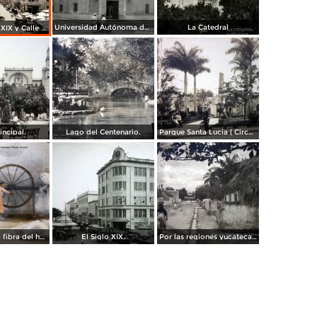
Universidad Autónoma de Yucatán
La Catedral
Edificio Siglo XIX y Calle 65 Merida Yucatan.
incipal.
Lago del Centenario.
Parque Santa Lucia ( Circulada el 26 de Junio de 1919 ).
Enrrollando la fibra del henequen Mérida, Yucatán.
El Siglo XIX.
Por las regiones yucatecas.