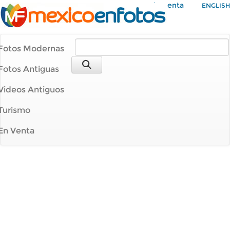
Mi Cuenta
ENGLISH
Fotos Modernas
Fotos Antiguas
Videos Antiguos
Turismo
En Venta