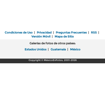
Condiciones de Uso
|
Privacidad
|
Preguntas Frecuentes
|
RSS
|
Versión Móvil
|
Mapa de Sitio
Galerías de fotos de otros países:
Estados Unidos
|
Guatemala
|
México
Copyright © MéxicoEnFotos, 2001-2026