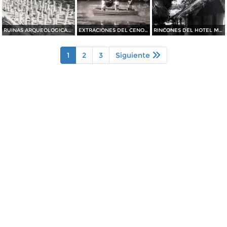
RUINAS ARQUEOLOGICAS El templo de las mil Columnas
EXTRACIONES DEL CENOTE SAGRADO
RINCONES DEL HOTEL MAYALAND
1
2
3
Siguiente