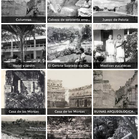
Columnas
Cabeza de serpiente emplumada (Quetzalcóatl)
Juego de Pelota
Hotel y jardín
El Cenote Sagrado de Chichen Itza Yucatan
Mestizas yucatecas
Casa de las Monjas
Casa de las Monjas
RUINAS ARQUEOLOGICAS Las Columnas