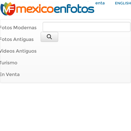
Mi Cuenta
ENGLISH
Fotos Modernas
Fotos Antiguas
Videos Antiguos
Turismo
En Venta