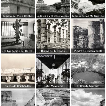
Templo del Viejo Chichén
La Iglesia y el Observatorio
Templo de los Mil Guerreros
Una habitación del Hotel Mayaland
Ruinas del Mercado
Piedra de Quetzalcóatl
Ruinas de Chichén Itzá
Hotel Mayaland
El Cenote Sagrado