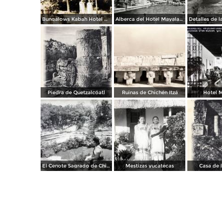
Bungalows Kabah Hotel Mayaland.
Alberca del Hotel Mayaland
Piedra de Quetzalcóatl
Ruinas de Chichén Itzá
Hotel 
El Cenote Sagrado de Chichen Itza Yucatan
Mestizas yucatecas
Casa de 