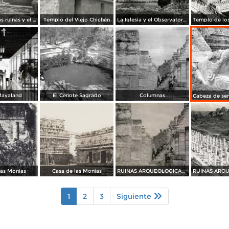
Detalles de las ruinas y el castillo
Templo del Viejo Chichén
La Iglesia y el Observatorio
Mayaland
El Cenote Sagrado
Columnas
las Monjas
Casa de las Monjas
RUINAS ARQUEOLOGICAS Las Columnas
1
2
3
Siguiente