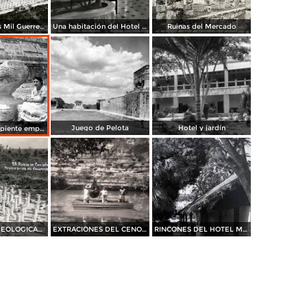
Templo de los Mil Guerreros
Una habitación del Hotel Mayaland
Ruinas del Mercado
Juego de Pelota
Hotel y jardín
Cabeza de serpiente emplumada (Quetzalcóatl)
RUINAS ARQUEOLOGICAS El templo de las mil Columnas
EXTRACIONES DEL CENOTE SAGRADO
RINCONES DEL HOTEL MAYALAND