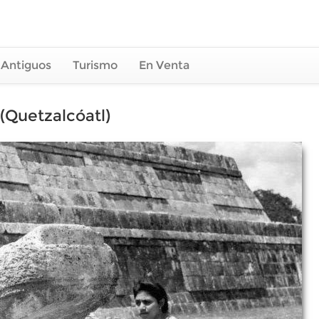
 Antiguos
Turismo
En Venta
Quetzalcóatl)