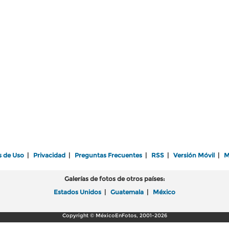
s de Uso
|
Privacidad
|
Preguntas Frecuentes
|
RSS
|
Versión Móvil
|
M
Galerías de fotos de otros países:
Estados Unidos
|
Guatemala
|
México
Copyright © MéxicoEnFotos, 2001-2026