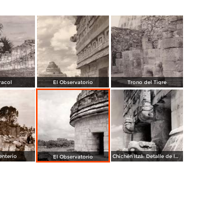
racol
El Observatorio
Trono del Tigre
enterio
Chichén Itzá: Detalle de los Tigres
El Observatorio