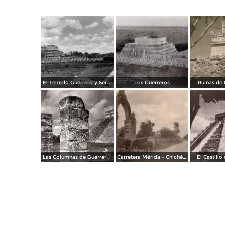
El Templo Guerrero y Serpiente Emplumada
Los Guerreros
Ruinas de 
Las Columnas de Guerreros y El Castillo
Carretera Mérida - Chichén Itzá
El Castillo