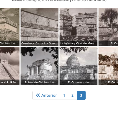
Últimas fotos agregadas se muestran primero (49 al 64 de 64):
Chichén Itzá
Construcción de los Guerreros
La Iglesia y Casa de Monjas
El Ca
 de Kukulkán
Ruinas de Chichén Itzá
El Observatorio
El Cem
Anterior
1
2
3