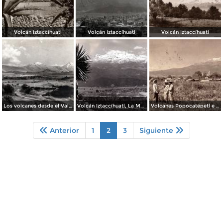
Volcán Iztaccíhuatl
Volcán Iztaccíhuatl
Volcán Iztaccíhuatl
Los volcanes desde el Valle de México
Volcán Iztaccíhuatl, La Mujer Dormida
Volcanes Popocatépetl e Iztaccíhuatl
Anterior
1
2
3
Siguiente