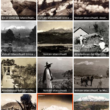
En la cima del Iztaccíhuatl (circa 1920)
Volcán Iztaccíhuatl (circa 1920)
Volcán Iztaccíhuatl, desde la cima del Popocatépetl (circa 1920)
Volcán Iztaccíhuatl (circa 1920)
Volcán Iztaccíhuatl
Alrededores del Iztaccíhuatl
Alrededores del Iztaccíhuatl
Volcán Iztaccíhuatl
Volcán Iztaccíhuatl, la Mujer Dormida