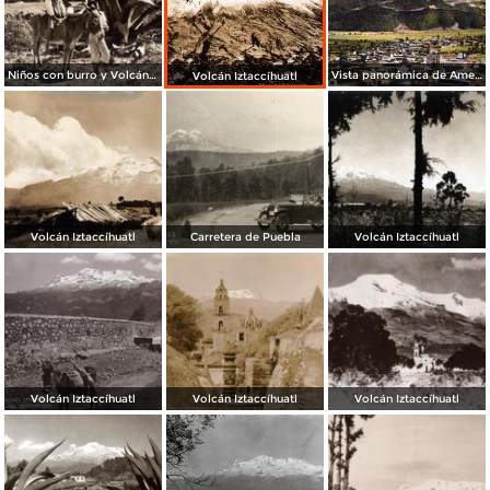
Niños con burro y Volcán Iztaccíhuatl
Vista panorámica de Amecameca y el Iztaccíhuatl
Volcán Iztaccíhuatl
Volcán Iztaccíhuatl
Carretera de Puebla
Volcán Iztaccíhuatl
Volcán Iztaccíhuatl
Volcán Iztaccíhuatl
Volcán Iztaccíhuatl