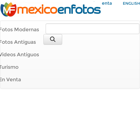
Mi Cuenta
ENGLISH
Fotos Modernas
Fotos Antiguas
Videos Antiguos
Turismo
En Venta