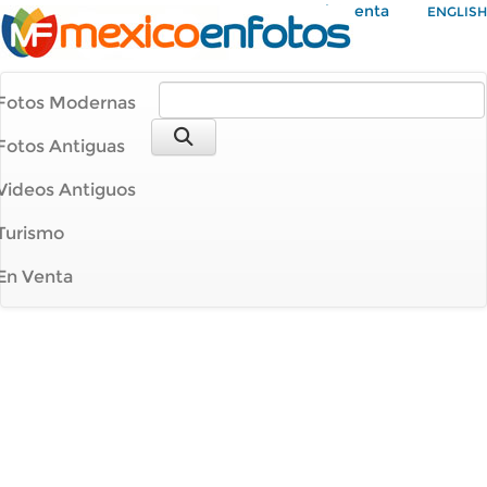
Mi Cuenta
ENGLISH
Fotos Modernas
Fotos Antiguas
Videos Antiguos
Turismo
En Venta