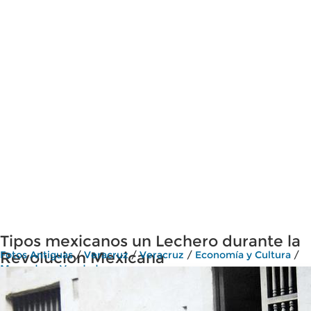
Tipos mexicanos un Lechero durante la
Revolucion Mexicana
Fotos Antiguas
/
Veracruz
/
Veracruz
/
Economía y Cultura
/
Mercados y Vendedores