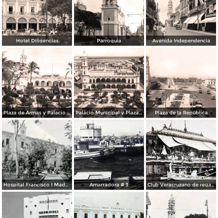
Hotel Diligencias
Parroquia
Avenida Independencia
Plaza de Armas y Palacio Municipal
Palacio Municipal y Plaza de Armas
Plaza de la República
Hospital Francisco I Madero.
Amarradora # 3
Club Veracruzano de regatas.