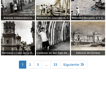
Avenida Independencia.
Malecon de pescadores. ( Circulada el 12 de Agosto de 1911 ).
Regatas ( Circulada el 11 de Abril de 1926 ).
Parroquia y calle de La Independencia.
Calabozo de San Juan de Ulua.
Edicicio de Correos
1
2
3
...
33
Siguiente