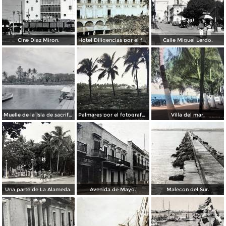
Cine Diaz Miron.
Hotel Diligencias por el fotografo Walter E Hadsell. ( Circulada el 17 de Febrero de 1914 ).
Calle Miguel Lerdo.
Muelle de la Isla de sacrificios.
Palmares por el fotografo Hugo Brehme.
Villa del mar.
Una parte de La Alameda.
Avenida de Mayo.
Malecon del Sur.