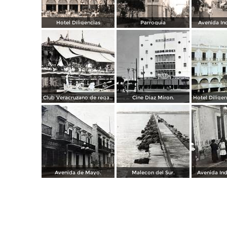
Hotel Diligencias
Parroquia
Avenida In
Club Veracruzano de regatas.
Cine Diaz Miron.
Avenida de Mayo.
Malecon del Sur.
Avenida In