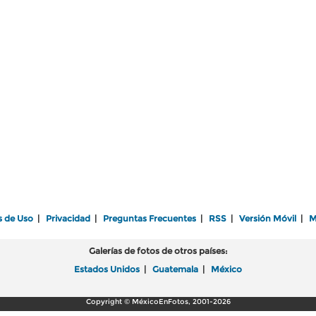
s de Uso
|
Privacidad
|
Preguntas Frecuentes
|
RSS
|
Versión Móvil
|
M
Galerías de fotos de otros países:
Estados Unidos
|
Guatemala
|
México
Copyright © MéxicoEnFotos, 2001-2026