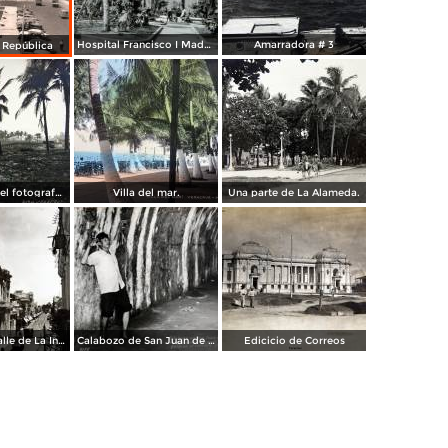
Hospital Francisco I Madero.
Amarradora # 3
a República
Palmares por el fotografo Hugo Brehme.
Villa del mar.
Una parte de La Alameda.
Parroquia y calle de La Independencia.
Calabozo de San Juan de Ulua.
Edicicio de Correos