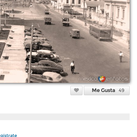
Me Gusta
49
gístrate