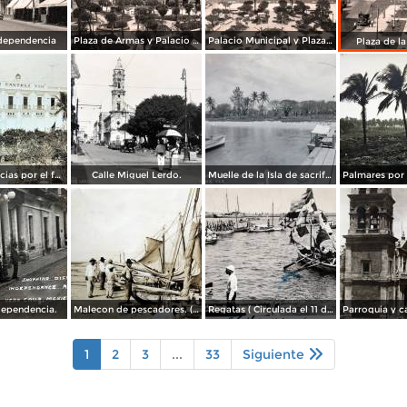
dependencia
Plaza de Armas y Palacio Municipal
Palacio Municipal y Plaza de Armas
Plaza de l
Hotel Diligencias por el fotografo Walter E Hadsell. ( Circulada el 17 de Febrero de 1914 ).
Calle Miguel Lerdo.
Muelle de la Isla de sacrificios.
dependencia.
Malecon de pescadores. ( Circulada el 12 de Agosto de 1911 ).
Regatas ( Circulada el 11 de Abril de 1926 ).
1
2
3
...
33
Siguiente