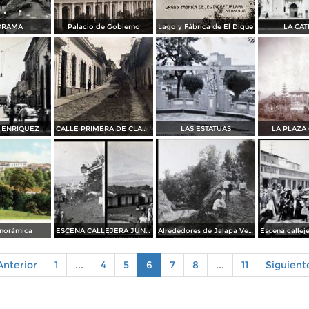
ORAMA
Palacio de Gobierno
Lago y Fábrica de El Dique
LA CA
 ENRIQUEZ
CALLE PRIMERA DE CLAVIJERO
LAS ESTATUAS
LA PLAZA 
anorámica
ESCENA CALLEJERA JUNTO A LA FUENTE
Alrededores de Jalapa Veracruz
nterior
1
...
4
5
6
7
8
...
11
Siguien