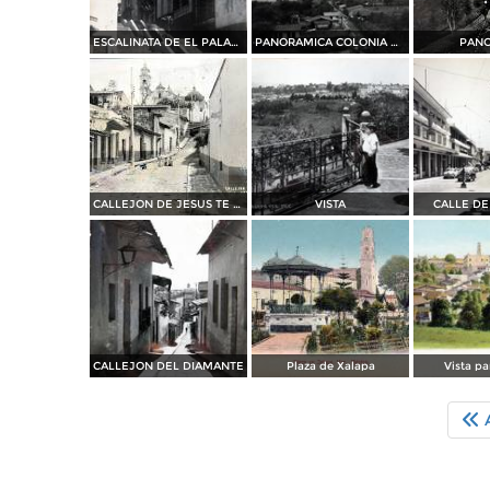
ESCALINATA DE EL PALACIO
PANORAMICA COLONIA DE LA SALUD
PAN
CALLEJON DE JESUS TE AMPARE
VISTA
CALLE DE
CALLEJON DEL DIAMANTE
Plaza de Xalapa
Vista p
A