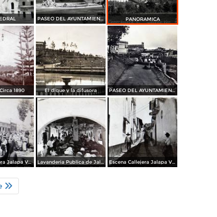
TEDRAL
PASEO DEL AYUNTAMIENTO
PANORAMICA
Circa 1890
El dique y la difusora
PASEO DEL AYUNTAMIENTO
Escena callejera Jalapa Veracruz
Lavanderia Publica de Jalapa Veracruz
Escena Callejera Jalapa Veracruz
te