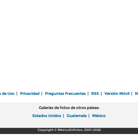
s de Uso
|
Privacidad
|
Preguntas Frecuentes
|
RSS
|
Versión Móvil
|
M
Galerías de fotos de otros países:
Estados Unidos
|
Guatemala
|
México
Copyright © MéxicoEnFotos, 2001-2026