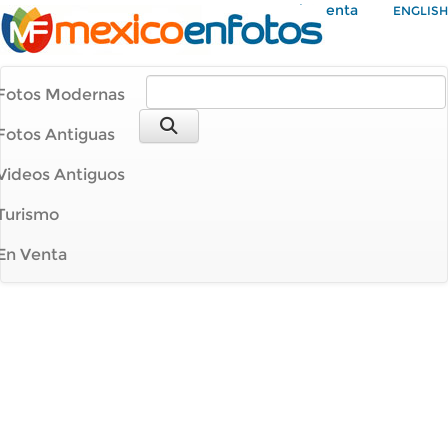
Mi Cuenta
ENGLISH
Fotos Modernas
Fotos Antiguas
Videos Antiguos
Turismo
En Venta