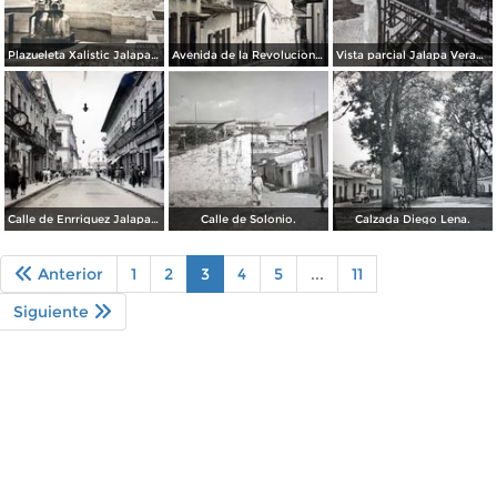
Plazueleta Xalistic Jalapa Veracruz.
Avenida de la Revolucion Jalapa Veracruz.
Vista parcial Jalapa Veracruz.
Calle de Enrriquez Jalapa Veracruz.
Calle de Solonio.
Calzada Diego Lena.
Anterior
1
2
3
4
5
...
11
Siguiente