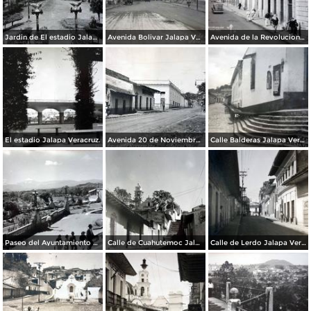
Jardin de El estadio Jalapa Veracruz.
Avenida Bolivar Jalapa Veracruz.
Avenida de la Revolucion Jalapa Veracruz.
El estadio Jalapa Veracruz.
Avenida 20 de Noviembre Jalapa Veracruz.
Calle Balderas Jalapa Veracruz.
Paseo del Ayuntamiento Jalapa Veracruz.
Calle de Cuahutemoc Jalapa Veracruz.
Calle de Lerdo Jalapa Veracruz.