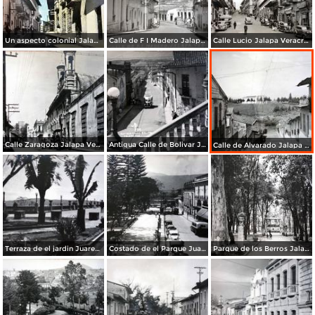
Un aspecto colonial Jalapa Veracruz.
Calle de F I Madero Jalapa Veracruz.
Calle Lucio Jalapa Veracruz.
Calle Zaragoza Jalapa Veracruz.
Antigua Calle de Bolivar Jalapa Veracruz.
Calle de Alvarado Jalapa Veracruz.
Terraza de el jardin Juarez Jalapa Veracruz.
Costado de el Parque Juarez Jalapa Veracruz.
Parque de los Berros Jalapa Veracruz.