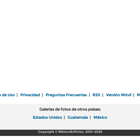
s de Uso
|
Privacidad
|
Preguntas Frecuentes
|
RSS
|
Versión Móvil
|
M
Galerías de fotos de otros países:
Estados Unidos
|
Guatemala
|
México
Copyright © MéxicoEnFotos, 2001-2026