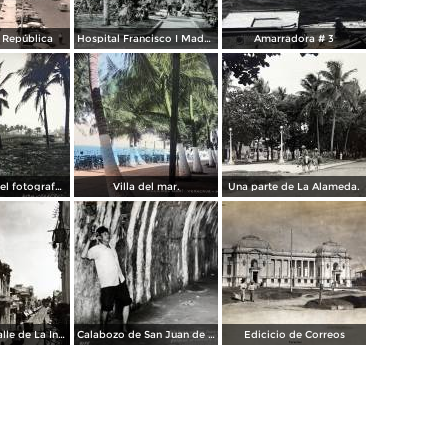
a República
Hospital Francisco I Madero.
Amarradora # 3
Palmares por el fotografo Hugo Brehme.
Villa del mar.
Una parte de La Alameda.
Parroquia y calle de La Independencia.
Calabozo de San Juan de Ulua.
Edicicio de Correos