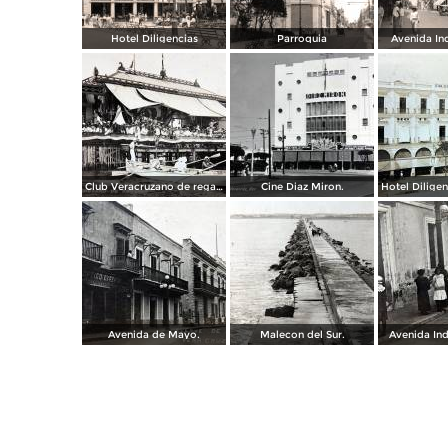
Hotel Diligencias
Parroquia
Avenida In
Club Veracruzano de regatas.
Cine Diaz Miron.
Avenida de Mayo.
Malecon del Sur.
Avenida In