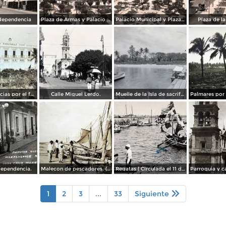
dependencia
Plaza de Armas y Palacio Municipal
Palacio Municipal y Plaza de Armas
Plaza de l
Hotel Diligencias por el fotografo Walter E Hadsell. ( Circulada el 17 de Febrero de 1914 ).
Calle Miguel Lerdo.
Muelle de la Isla de sacrificios.
dependencia.
Malecon de pescadores. ( Circulada el 12 de Agosto de 1911 ).
Regatas ( Circulada el 11 de Abril de 1926 ).
1
2
3
...
33
Siguiente