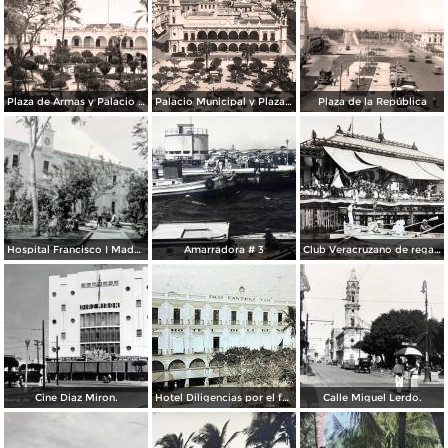
Plaza de Armas y Palacio Municipal
Palacio Municipal y Plaza de Armas
Plaza de la República
Hospital Francisco I Madero.
Amarradora # 3
Club Veracruzano de regatas.
Cine Diaz Miron.
Hotel Diligencias por el fotografo Walter E Hadsell. ( Circulada el 17 de Febrero de 1914 ).
Calle Miguel Lerdo.