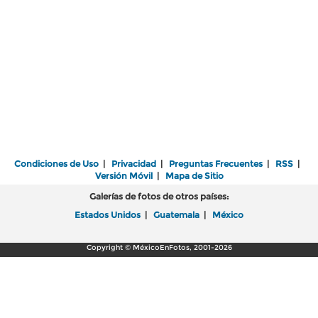
Condiciones de Uso
|
Privacidad
|
Preguntas Frecuentes
|
RSS
|
Versión Móvil
|
Mapa de Sitio
Galerías de fotos de otros países:
Estados Unidos
|
Guatemala
|
México
Copyright © MéxicoEnFotos, 2001-2026