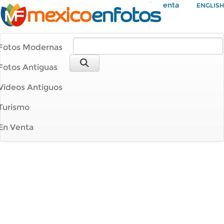
Mi Cuenta
ENGLISH
Fotos Modernas
Fotos Antiguas
Videos Antiguos
Turismo
En Venta