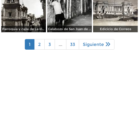
Parroquia y calle de La Independencia.
Calabozo de San Juan de Ulua.
Edicicio de Correos
1
2
3
...
33
Siguiente