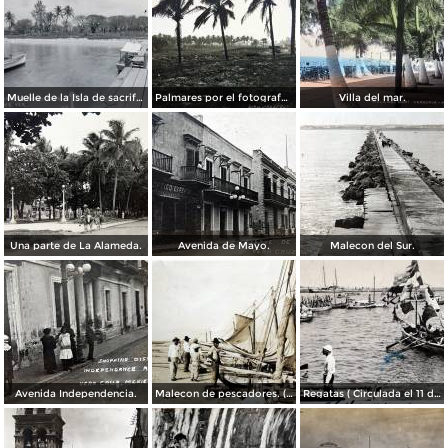
Muelle de la Isla de sacrificios.
Palmares por el fotografo Hugo Brehme.
Villa del mar.
Una parte de La Alameda.
Avenida de Mayo.
Malecon del Sur.
Avenida Independencia.
Malecon de pescadores. ( Circulada el 12 de Agosto de 1911 ).
Regatas ( Circulada el 11 de Abril de 1926 ).