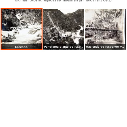
Últimas fotos agregadas se muestran primero (1 al 3 de 3):
Panorama planta de Tuxpango. ( Circulada el 3 de Julio de 1932 ).
Hacienda de Tuxpango Veracruz por el Fotógrafo Abel Briquet.
Cascada.