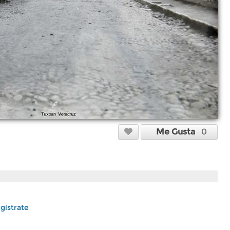
Me Gusta
0
gístrate