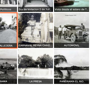
 Politicos
Dia de Votacion 2 de Julio de 1944
Vista desde el estero de Tenechaco
CARNAVAL REYNA CARIDAD RUIZ 1933
AUTOMOVIL
ALLEJERA
RAMA
LA PRESA
PANORAMA EL RIO