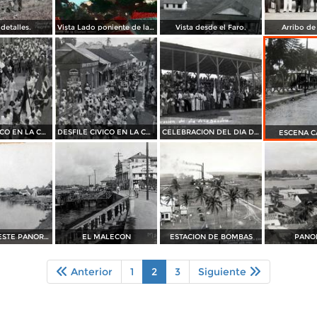
detalles.
Vista Lado poniente de la ciudad.
Vista desde el Faro.
Arribo de
DESFILE CIVICO EN LA CELEBRACION DEL DIA DE LA BANDERA 24 DE FEBRERO DE 1940
DESFILE CIVICO EN LA CELEBRACION DEL DIA DE LA BANDERA 24 DE FEBRERO DE 1940
CELEBRACION DEL DIA DE LA BANDERA 24 DE FEBRERO DE 1940
ESCENA C
EXTREMO OESTE PANORAMA
EL MALECON
ESTACION DE BOMBAS
PANO
Anterior
1
2
3
Siguiente