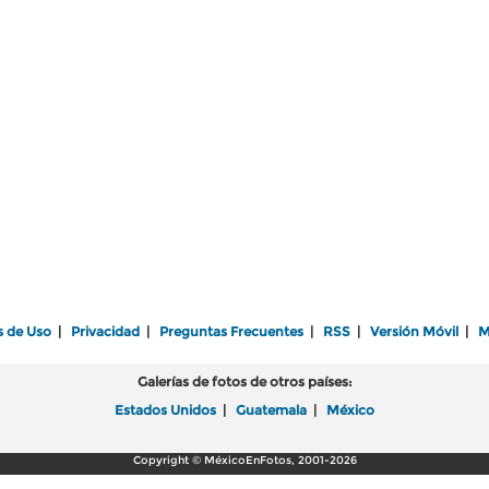
s de Uso
|
Privacidad
|
Preguntas Frecuentes
|
RSS
|
Versión Móvil
|
M
Galerías de fotos de otros países:
Estados Unidos
|
Guatemala
|
México
Copyright © MéxicoEnFotos, 2001-2026