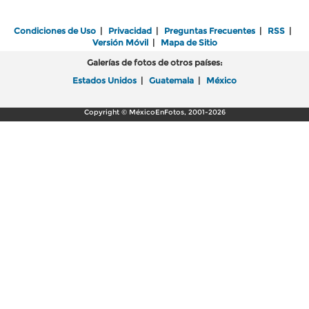
Condiciones de Uso
|
Privacidad
|
Preguntas Frecuentes
|
RSS
|
Versión Móvil
|
Mapa de Sitio
Galerías de fotos de otros países:
Estados Unidos
|
Guatemala
|
México
Copyright © MéxicoEnFotos, 2001-2026