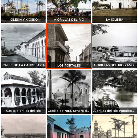
IGLESIA Y KIOSKO
A ORILLAS DEL RIO
LA IGLESIA
CALLE DE LA CANDELARIA
A ORILLAS DEL RIO PANORAMA
LOS PORTALES
Casita a orillas del Rio
Capilla de Ntra. Senora de la Candelaria
A orillas del Rio Papaloapan