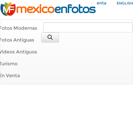
Mi Cuenta
ENGLISH
Fotos Modernas
Fotos Antiguas
Videos Antiguos
Turismo
En Venta