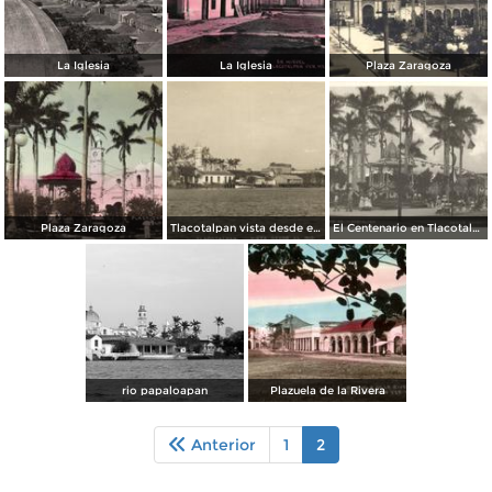
La Iglesia
La Iglesia
Plaza Zaragoza
Plaza Zaragoza
Tlacotalpan vista desde el río
El Centenario en Tlacotalpan
rio papaloapan
Plazuela de la Rivera
Anterior
1
2