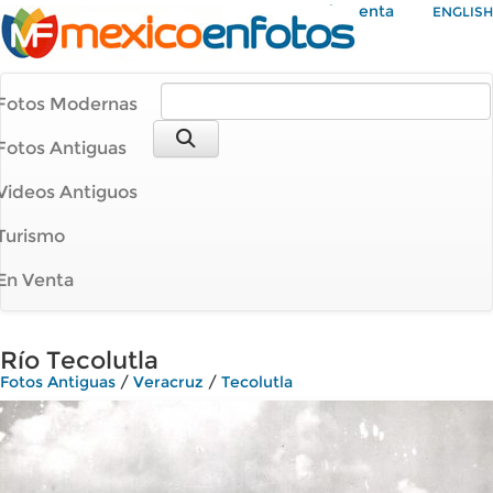
Mi Cuenta
ENGLISH
Fotos Modernas
Fotos Antiguas
Videos Antiguos
Turismo
En Venta
Río Tecolutla
Fotos Antiguas
/
Veracruz
/
Tecolutla