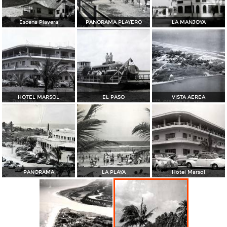
Escena Playera
PANORAMA PLAYERO
LA MANJOYA
HOTEL MARSOL
EL PASO
VISTA AEREA
PANORAMA
LA PLAYA
Hotel Marsol