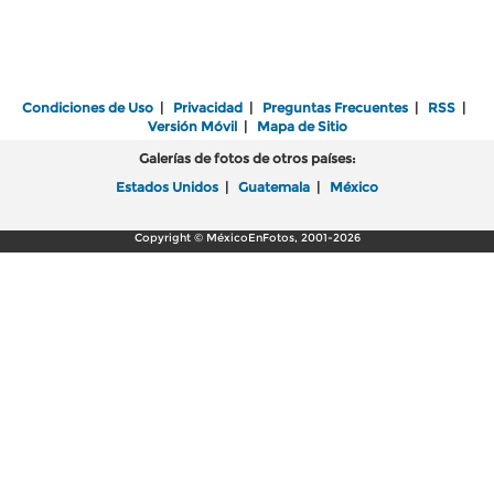
Condiciones de Uso
|
Privacidad
|
Preguntas Frecuentes
|
RSS
|
Versión Móvil
|
Mapa de Sitio
Galerías de fotos de otros países:
Estados Unidos
|
Guatemala
|
México
Copyright © MéxicoEnFotos, 2001-2026