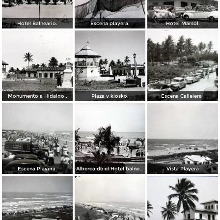
Hotel Balneario.
Escena playera.
Hotel Marsol.
Monumento a Hidalgo .
Plaza y kiosko.
Escena Callejera .
Escena Playera.
Alberca de el Hotel balneario.
Vista Playera