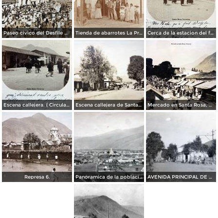
Paseo civico del Desfile del 16 de Septiembre de 1907.
Tienda de abarrotes La Providencia ( Circulada el 21 de Mayo de 1909 ).
Cerca de la estacion del ferrocarril ( Circulada el 22 de Junio de 1908 ).
Escena callejera. ( Circulada el 25 de Junio de 1908 ).
Escena callejera de Santa Rosa, Veracruz.
Mercado en Santa Rosa, Veracruz
Represa 6.
Panoramica de la poblacion
AVENIDA PRINCIPAL DE SANTA ROSA