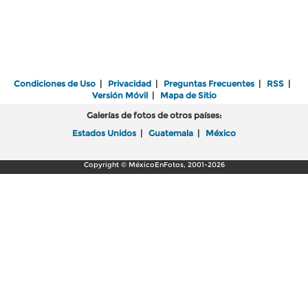
Condiciones de Uso
|
Privacidad
|
Preguntas Frecuentes
|
RSS
|
Versión Móvil
|
Mapa de Sitio
Galerías de fotos de otros países:
Estados Unidos
|
Guatemala
|
México
Copyright © MéxicoEnFotos, 2001-2026