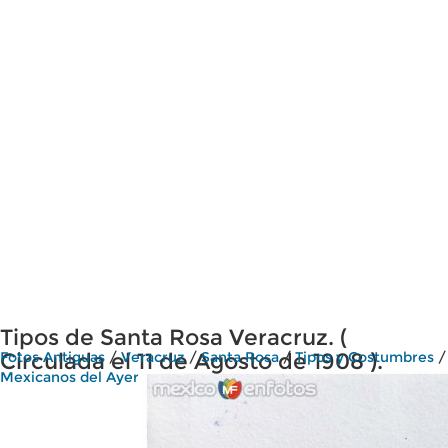
Tipos de Santa Rosa Veracruz. (
Circulada el 11 de Agosto de 1908 ).
Fotos Antiguas
/
Veracruz
/
Santa Rosa
/
Tipos y Costumbres
/
Mexicanos del Ayer