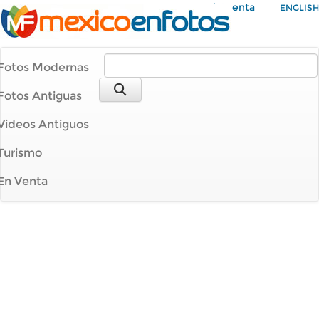
Mi Cuenta
ENGLISH
Fotos Modernas
Fotos Antiguas
Videos Antiguos
Turismo
En Venta