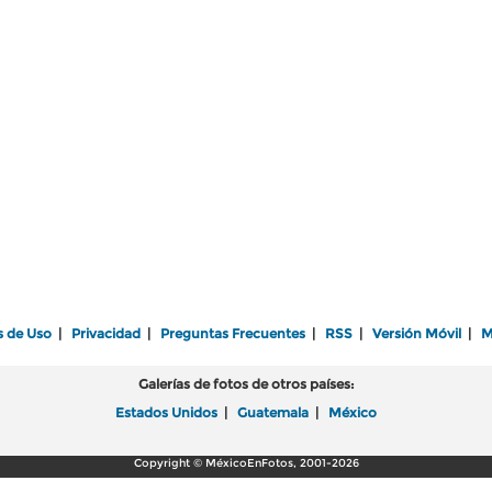
s de Uso
|
Privacidad
|
Preguntas Frecuentes
|
RSS
|
Versión Móvil
|
M
Galerías de fotos de otros países:
Estados Unidos
|
Guatemala
|
México
Copyright © MéxicoEnFotos, 2001-2026