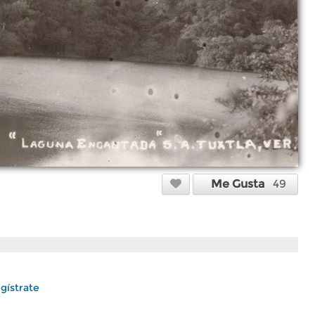
Me Gusta
49
gístrate