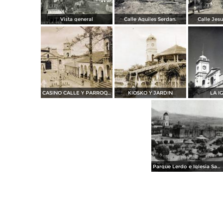
Vista general
Calle Aquiles Serdan.
Calle Jesu
CASINO CALLE Y PARROQUIA
KIOSKO Y JARDIN
LA I
Parque Lerdo e Iglesia Sa Jose