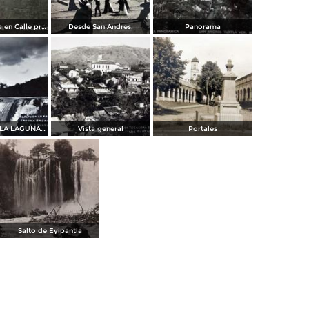
Vida cotidiana en Calle principal.
Desde San Andres.
Panorama
CASCADA EN LA LAGUNA ENCANTADA
Vista general
Portales
Salto de Eyipantla