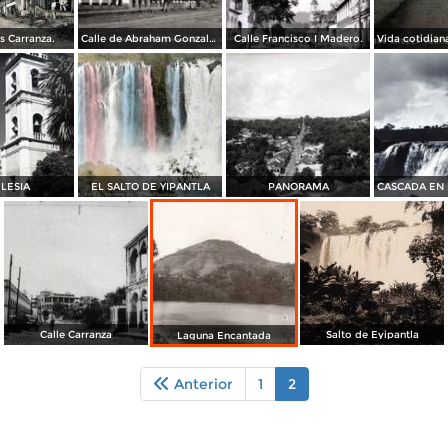
s Carranza.
Calle de Abraham Gonzalez.
Calle Francisco I Madero.
GLESIA
EL SALTO DE YIPANTLA
PANORAMA
Calle Carranza
Salto de Eyipantla
Laguna Encantada
Anterior
1
2