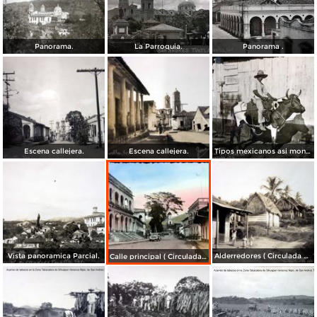
Panorama.
La Parroquia.
Panorama .
Escena callejera.
Escena callejera.
Tipos mexicanos asi montan los toros..
Vista panoramica Parcial.
Alderredores ( Circulada el 5 de Enero de 1946 ).
Calle principal ( Circulada el 10 de Julio de 1942 ).