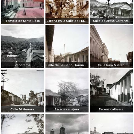
Templo de Santa Rosa
Escena en la Calle de Francisco I Madero.
Calle de Jesus Carranza.
Panorama.
Calle de Belisario Dominguez.
Calle Pino Suarez.
Calle M Herrera.
Escena callejera.
Escena callejera.