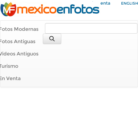
Mi Cuenta
ENGLISH
Fotos Modernas
Fotos Antiguas
Videos Antiguos
Turismo
En Venta