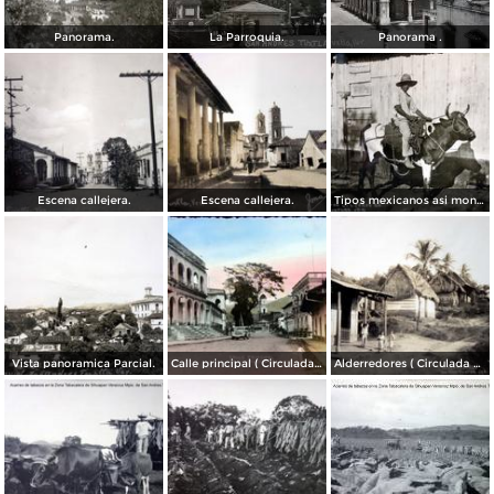
Panorama.
La Parroquia.
Panorama .
Escena callejera.
Escena callejera.
Tipos mexicanos asi montan los toros..
Vista panoramica Parcial.
Calle principal ( Circulada el 10 de Julio de 1942 ).
Alderredores ( Circulada el 5 de Enero de 1946 ).