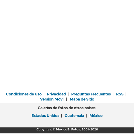
Condiciones de Uso
|
Privacidad
|
Preguntas Frecuentes
|
RSS
|
Versión Móvil
|
Mapa de Sitio
Galerías de fotos de otros países:
Estados Unidos
|
Guatemala
|
México
Copyright © MéxicoEnFotos, 2001-2026