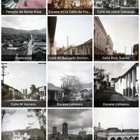
Templo de Santa Rosa
Escena en la Calle de Francisco I Madero.
Calle de Jesus Carranza.
Panorama.
Calle de Belisario Dominguez.
Calle Pino Suarez.
Calle M Herrera.
Escena callejera.
Escena callejera.