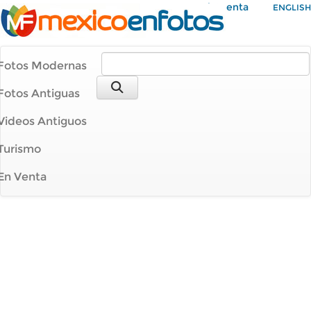
Mi Cuenta
ENGLISH
Fotos Modernas
Fotos Antiguas
Videos Antiguos
Turismo
En Venta