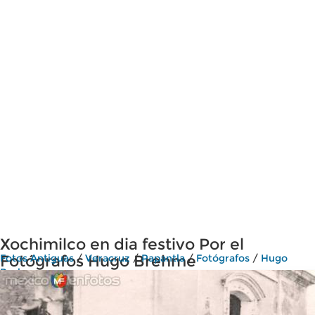
Xochimilco en dia festivo Por el
Fotógrafos Hugo Brehme
Fotos Antiguas
/
Veracruz
/
Papantla
/
Fotógrafos
/
Hugo
Brehme