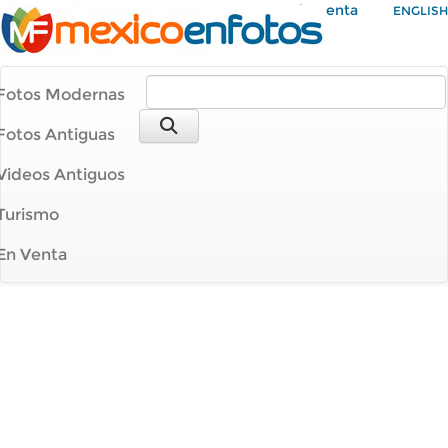
Mi Cuenta
ENGLISH
Fotos Modernas
Fotos Antiguas
Videos Antiguos
Turismo
En Venta