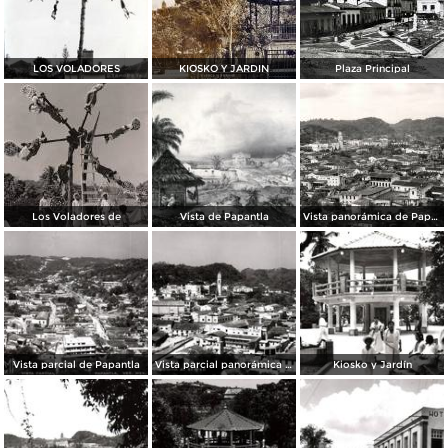
LOS VOLADORES
KIOSKO Y JARDIN
Plaza Principal
Los Voladores de
Vista de Papantla
Vista panorámica de Papantla
Vista parcial de Papantla
Vista parcial panorámica de la zona centro
Kiosko y Jardín