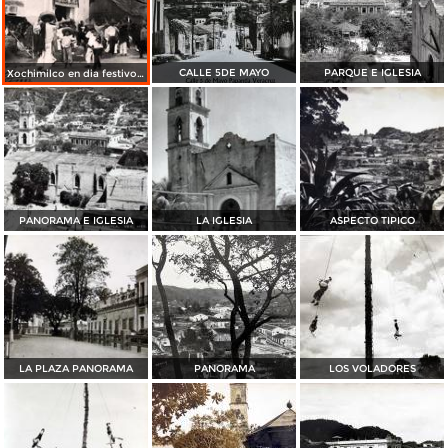
CALLE 5DE MAYO
PARQUE E IGLESIA
Xochimilco en dia festivo Por el Fotógrafos Hugo Brehme
PANORAMA E IGLESIA
LA IGLESIA
ASPECTO TIPICO
LA PLAZA PANORAMA
PANORAMA
LOS VOLADORES