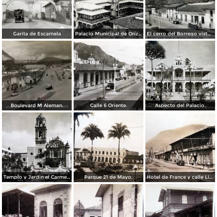
Garita de Escamela
Palacio Municipal de Orizaba
El cerro del Borrego visto desde el Boulevard.
Boulevard M Aleman.
Calle 6 Oriente.
Aspecto del Palacio.
Templo y Jardin el Carmen.
Parque 21 de Mayo.
Hotel de France y calle Libertad. ( Circulada el 2 de Febrero de 1933 ).