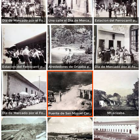
Dia de Mercado por el Fotógrafo Abel Briquet.
Una calle el Dia de Mercado por el Fotógrafo Abel Briquet.
Estacion del Ferrocarril por el Fotógrafo Abel Briquet..
Estacion del Ferrocarril por el Fotógrafo Abel Briquet..
Alrededores de Orizaba por el Fotógrafo Abel Briquet.
Dia de Mercado por el Fotógrafo Abel Briquet.
Dia de Mercado por el Fotógrafo Abel Briquet.
Mt.orizaba.
Puente de San Miguel Carretera Mex- Ver.