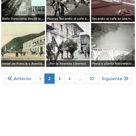
Bello Panorama desde la catedral 1901.
Peones Secando el cafe en una hacienda 1906.
Secando el cafe en una hacienda.
Hotel de Francia y Avenida de la Libertad
Por la Avenida Libertad.
Presa y planta hidroeléctrica de Tuxpango ( Fechada en 1925 ).
Anterior
1
2
3
4
...
10
Siguiente