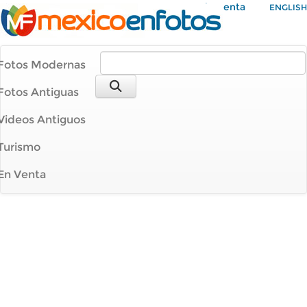
Mi Cuenta
ENGLISH
Fotos Modernas
Fotos Antiguas
Videos Antiguos
Turismo
En Venta