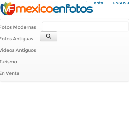
Mi Cuenta
ENGLISH
Fotos Modernas
Fotos Antiguas
Videos Antiguos
Turismo
En Venta