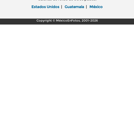
Estados Unidos
|
Guatemala
|
México
Copyright © MéxicoEnFotos, 2001-2026