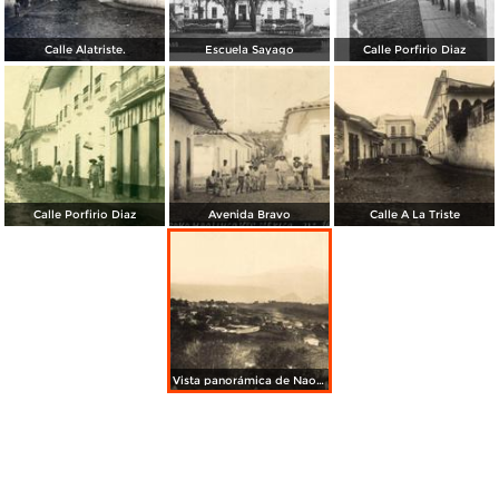
Calle Alatriste.
Escuela Sayago
Calle Porfirio Diaz
Calle Porfirio Diaz
Avenida Bravo
Calle A La Triste
Vista panorámica de Naolinco