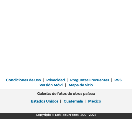
Condiciones de Uso
|
Privacidad
|
Preguntas Frecuentes
|
RSS
|
Versión Móvil
|
Mapa de Sitio
Galerías de fotos de otros países:
Estados Unidos
|
Guatemala
|
México
Copyright © MéxicoEnFotos, 2001-2026