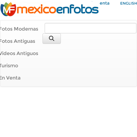
Mi Cuenta
ENGLISH
Fotos Modernas
Fotos Antiguas
Videos Antiguos
Turismo
En Venta