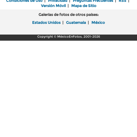
Condiciones de Uso
|
Privacidad
|
Preguntas Frecuentes
|
RSS
|
Versión Móvil
|
Mapa de Sitio
Galerías de fotos de otros países:
Estados Unidos
|
Guatemala
|
México
Copyright © MéxicoEnFotos, 2001-2026