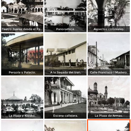
Teatro Juarez desde el Palacio Municipal.
Panoramica.
Aspectos coloniales.
Pergola y Palacio.
A la llegada del tren.
Calle Francisco I Madero.
La Plaza y Kiosko.
Escena callejera.
La Plaza de Armas.