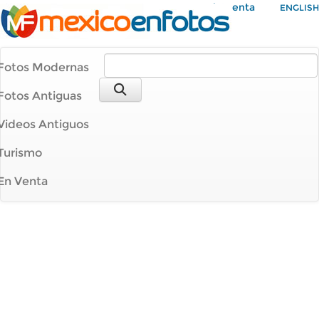
Mi Cuenta
ENGLISH
Fotos Modernas
Fotos Antiguas
Videos Antiguos
Turismo
En Venta