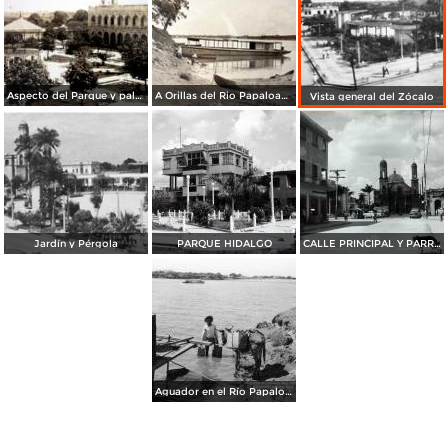
Aspecto del Parque y palacio municipal.
A Orillas del Rio Papaloapan
Vista general del Zócalo
Jardín y Pérgola
PARQUE HIDALGO
CALLE PRINCIPAL Y PARROQUIA
Aguador en el Río Papaloapan