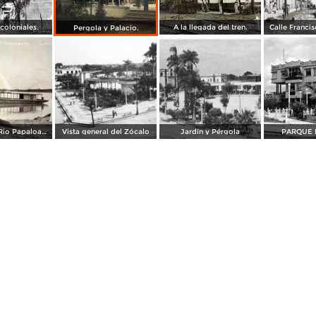
coloniales.
A la llegada del tren.
Calle Franci
Pergola y Palacio.
A Orillas del Rio Papaloapan
Vista general del Zócalo
Jardín y Pérgola
PARQUE 