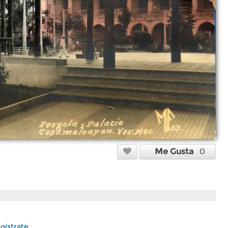
Me Gusta
0
gístrate