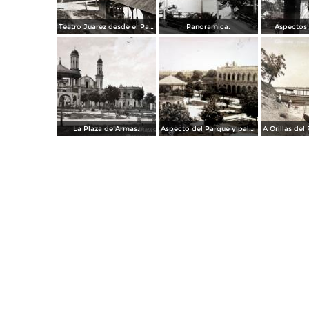
Teatro Juarez desde el Palacio Municipal.
Panoramica.
Aspectos 
La Plaza de Armas.
Aspecto del Parque y palacio municipal.