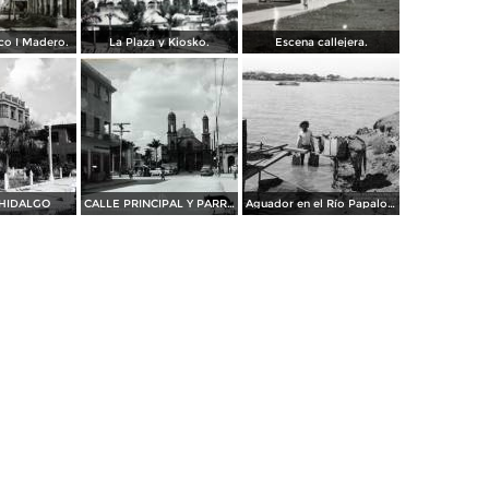
sco I Madero.
La Plaza y Kiosko.
Escena callejera.
HIDALGO
CALLE PRINCIPAL Y PARROQUIA
Aguador en el Río Papaloapan