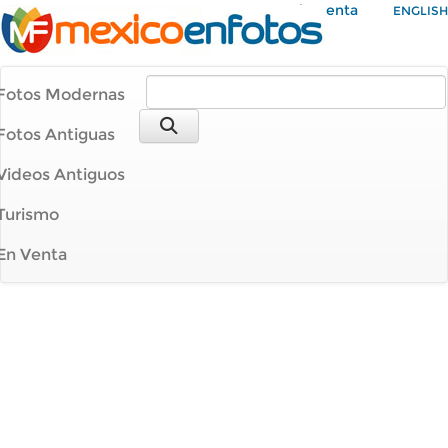
Mi Cuenta
ENGLISH
Fotos Modernas
Fotos Antiguas
Videos Antiguos
Turismo
En Venta