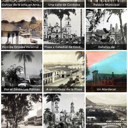
Cultivo de la piña en Amatlán
Una calle de Cordoba
Palacio Municipal
Pico de Orizaba Veracruz Mexico
Plaza y Catedral de Córdoba
Detalles de
Por el Jardin Las Palmas
A un costado de la Plaza
Un Atardecer