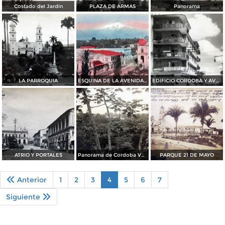
Costado del Jardín
PLAZA DE ARMAS
Panorama
LA PARROQUIA
ESQUINA DE LA AVENIDA 3 Y CALLE 2
EDIFICIO CORDOBA Y AVE.3
ATRIO Y PORTALES
Panorama de Cordoba Veracruz
PARQUE 21 DE MAYO
Anterior
1
2
3
4
5
6
7
Siguiente