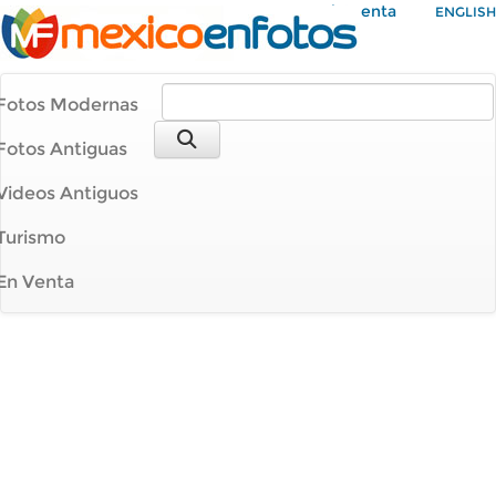
Mi Cuenta
ENGLISH
Fotos Modernas
Fotos Antiguas
Videos Antiguos
Turismo
En Venta