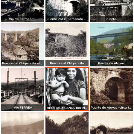
Via del ferrocarril.
Puente Por el Fotógrafo Hugo Brehme.
Puente.
Puente del Chiquihuite via del Ferrocarril Mexicano por el fotografo Abel Briquet
Puente del Chiquihuite
Puente de Atoyac
VIA FERREA
Puente de Atoyac (circa 1920)
TIPOS MEXICANOS por el fotografo HUGO BREHME