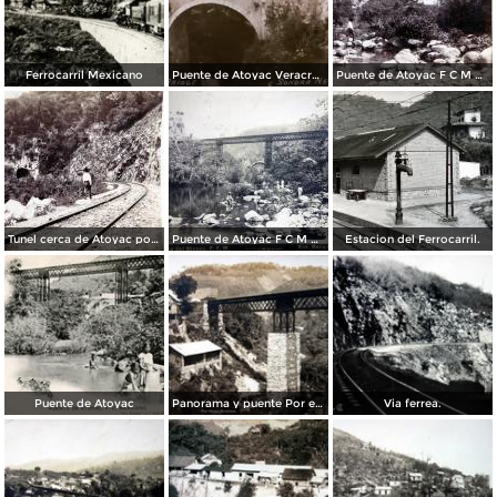
Ferrocarril Mexicano
Puente de Atoyac Veracruz por La Sonora News & Co.
Puente de Atoyac F C M Por el Fotógrafo Abel Briquet.
Tunel cerca de Atoyac por el Fotógrafo Abel Briquet.
Puente de Atoyac F C M Por el Fotógrafo Abel Briquet ( Circulada el 22 de Febrero de 1907 ).
Estacion del Ferrocarril.
Puente de Atoyac
Panorama y puente Por el fotografo Hugo Brehme.
Via ferrea.