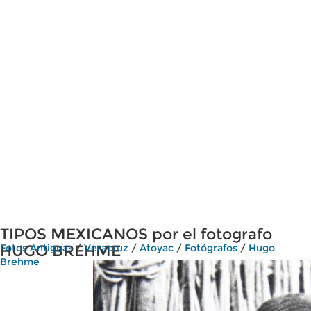
TIPOS MEXICANOS por el fotografo
HUGO BREHME
Fotos Antiguas
/
Veracruz
/
Atoyac
/
Fotógrafos
/
Hugo
Brehme